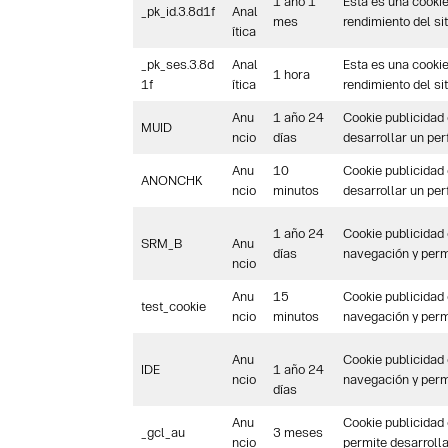
1 año 1
Esta es una cookie
_pk_id.3.8d1f
Anal
mes
rendimiento del sit
ítica
_pk_ses.3.8d
Anal
Esta es una cookie
1 hora
1f
ítica
rendimiento del sit
Anu
1 año 24
Cookie publicidad
MUID
ncio
días
desarrollar un per
Anu
10
Cookie publicidad
ANONCHK
ncio
minutos
desarrollar un per
1 año 24
Cookie publicidad
SRM_B
Anu
días
navegación y permi
ncio
Anu
15
Cookie publicidad
test_cookie
ncio
minutos
navegación y permi
Anu
Cookie publicidad
IDE
1 año 24
ncio
navegación y permi
días
Anu
Cookie publicidad
_gcl_au
3 meses
ncio
permite desarrolla