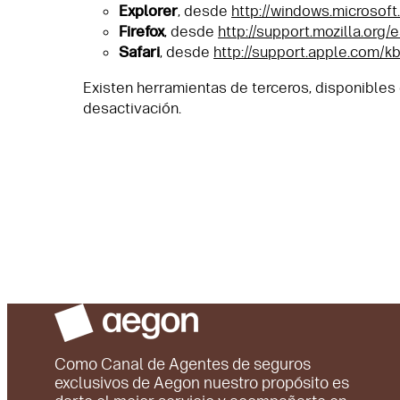
Explorer
, desde
http://windows.microsof
Firefox
, desde
http://support.mozilla.org/
Safari
, desde
http://support.apple.com/
Existen herramientas de terceros, disponibles 
desactivación.
Como Canal de Agentes de seguros
exclusivos de Aegon nuestro propósito es