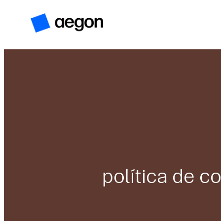
Saltar
al
contenido
política de c