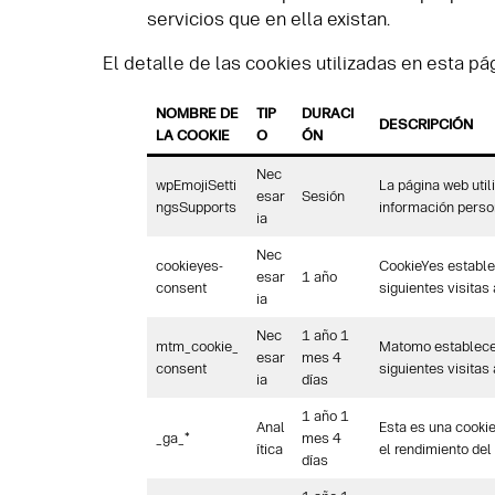
servicios que en ella existan.
El detalle de las cookies utilizadas en esta pá
NOMBRE DE
TIP
DURACI
DESCRIPCIÓN
LA COOKIE
O
ÓN
Nec
wpEmojiSetti
La página web uti
esar
Sesión
ngsSupports
información person
ia
Nec
cookieyes-
CookieYes establec
esar
1 año
consent
siguientes visitas
ia
Nec
1 año 1
mtm_cookie_
Matomo establece 
esar
mes 4
consent
siguientes visitas
ia
días
1 año 1
Anal
Esta es una cookie
_ga_*
mes 4
ítica
el rendimiento del s
días