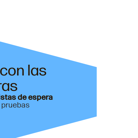
con las
ras
listas de espera
y pruebas